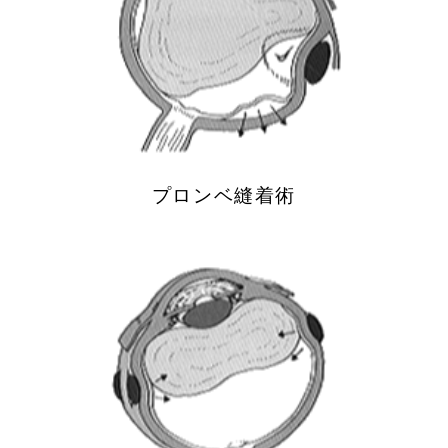
プロンベ縫着術