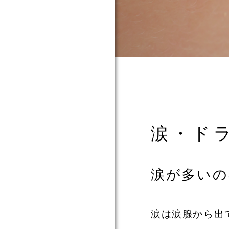
ついて
て
て
涙・ド
涙が多いの
涙は涙腺から出