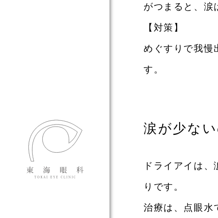
がつまると、涙
対策
めぐすりで我慢
す。
東海眼科 TOKAI EYE CLI
涙が少ない
ドライアイは、
りです。
治療は、点眼水