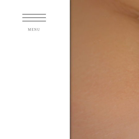
紹介
て
ンズについて
いて
について
法について
クトについて
術について
内障手術について
焦点レンズのご案内
ついて