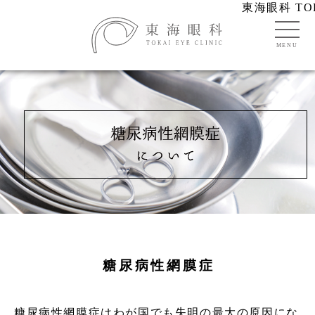
東海眼科 TOK
糖尿病性網膜症
糖尿病性網膜症はわが国でも失明の最大の原因にな