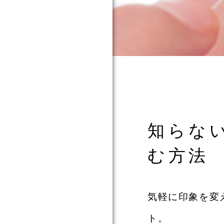
ついて
て
て
知らな
む方法
気軽に印象を変
ト。