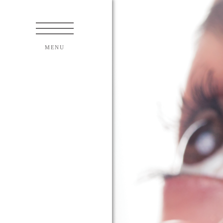
紹介
て
ンズについて
いて
について
法について
クトについて
術について
内障手術について
焦点レンズのご案内
ついて